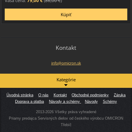
Vaša cena:
79,00 €
(
86,00 €
)
Kontakt
info@omi
cron.sk
Kategórie
Úvodná stránka
O nás
Kontakt
Obchodné podmienky
Záruka
Doprava a platba
Návody a schémy
Návody
Schémy
2013-2026 Všetky práva vyhradené
Priamy predajca Servisných dielov od českého výrobcu OMICRON
Třebíč