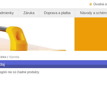
Úvodná s
odmienky
Záruka
Doprava a platba
Návody a schém
ránka
|
Výpredaj
daj
egórii nie sú žiadne produkty.