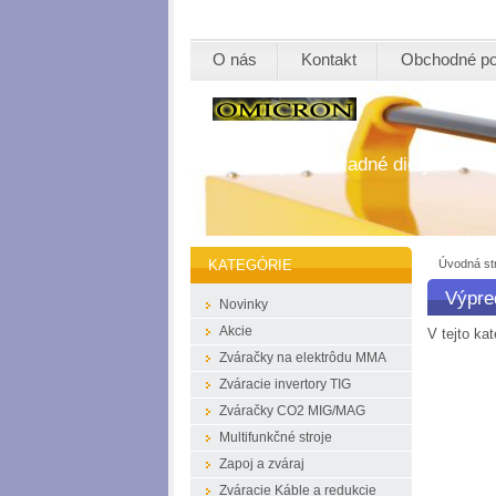
O nás
Kontakt
Obchodné p
Zváračky a náhradné diely
Úvodná st
KATEGÓRIE
Výpre
Novinky
Akcie
V tejto kat
Zváračky na elektrôdu MMA
Zváracie invertory TIG
Zváračky CO2 MIG/MAG
Multifunkčné stroje
Zapoj a zváraj
Zváracie Káble a redukcie