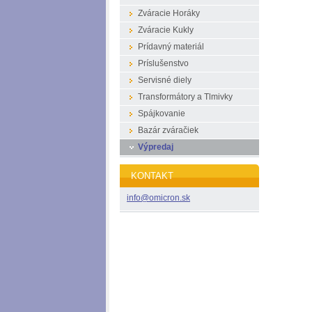
Zváracie Horáky
Zváracie Kukly
Prídavný materiál
Príslušenstvo
Servisné diely
Transformátory a Tlmivky
Spájkovanie
Bazár zváračiek
Výpredaj
KONTAKT
info@omi
cron.sk