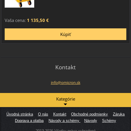
Vaša cena:
1 135,50 €
Kontakt
info@omi
cron.sk
Kategórie
Úvodná stránka
O nás
Kontakt
Obchodné podmienky
Záruka
Doprava a platba
Návody a schémy
Návody
Schémy
2013-2026 Všetky práva vyhradené