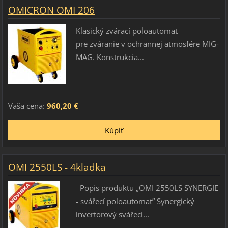
OMICRON OMI 206
Klasický zvárací poloautomat
pre zváranie v ochrannej atmosfére MIG-
MAG. Konstrukcia...
Vaša cena:
960,20 €
OMI 2550LS - 4kladka
Popis produktu „OMI 2550LS SYNERGIE
- svářecí poloautomat” Synergický
invertorový svářecí...