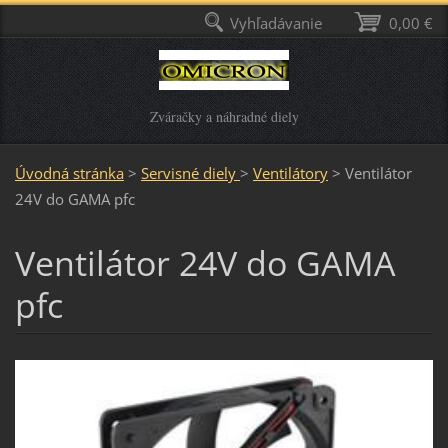
Vyhľadávanie
0,00 €
Zváračky a náhradné diely
Úvodná stránka
>
Servisné diely
>
Ventilátory
>
Ventilátor
24V do GAMA pfc
Ventilátor 24V do GAMA
pfc