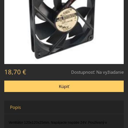
18,70 €
Dostupnosť:
Na vyžiadanie
Popis
Ventilátor 120x120x25mm. Napájacie napätie 24V. Používaný v