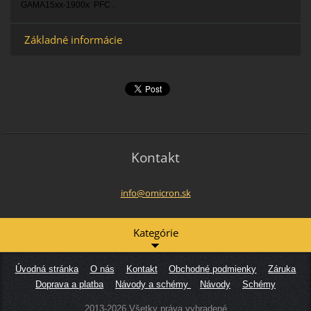
GAMA15xx-1900x PFC .
Základné informácie
Kontakt
info@omi
cron.sk
Kategórie
Úvodná stránka
O nás
Kontakt
Obchodné podmienky
Záruka
Doprava a platba
Návody a schémy
Návody
Schémy
2013-2026 Všetky práva vyhradené