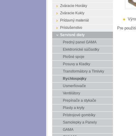
Zváracie Horáky
Zváracie Kukly
Výro
Prídavný materiál
Pre použ
Príslušenstvo
Servisné diely
Predný panel GAMA
Elektronické súčiastky
Plošné spoje
Posuvy a Kladky
Transformátory a Tlmivky
Rychlospojky
Usmerňovače
Ventilátory
Prepínače a stykače
Plasty a kryty
Prístrojové gombíky
Samolepky a Panely
GAMA