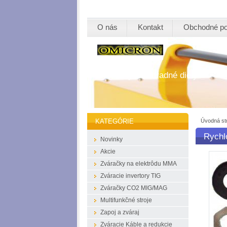
O nás
Kontakt
Obchodné p
Zváračky a náhradné diely
Úvodná st
KATEGÓRIE
Rychl
Novinky
Akcie
Zváračky na elektrôdu MMA
Zváracie invertory TIG
Zváračky CO2 MIG/MAG
Multifunkčné stroje
Zapoj a zváraj
Zváracie Káble a redukcie