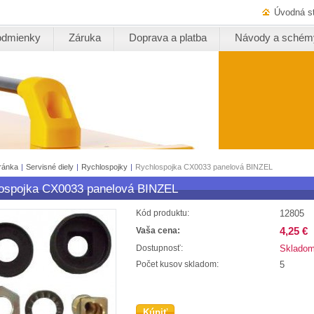
Úvodná s
odmienky
Záruka
Doprava a platba
Návody a schém
ránka
|
Servisné diely
|
Rychlospojky
|
Rychlospojka CX0033 panelová BINZEL
ospojka CX0033 panelová BINZEL
12805
Kód produktu:
4,25 €
Vaša cena:
Sklado
Dostupnosť:
5
Počet kusov skladom:
Kúpiť