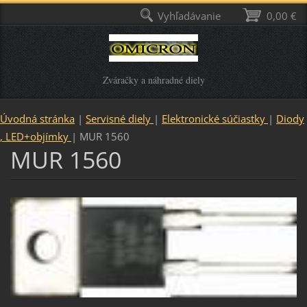
Vyhľadávanie
0,00 €
Zváračky a náhradné diely
Úvodná stránka
|
Servisné diely
|
Elektronické súčiastky
|
Diody
, LED+objímky
|
MUR 1560
MUR 1560