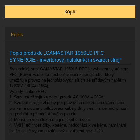
Popis
Popis produktu „GAMASTAR 1950LS PFC
SYNERGIE - invertorový multifunkční svářecí stroj”
Synergický stroj GAMASTAR 1950LS PFC je vybaven systémem
PFC,,Power Factor Correction“-konpenzace účiníku, který
umožňuje provoz na jednofázových sítích se střídavým napětím
1x230V (-30%/+15%).
Výhody funkce PFC:
1. Stroj lze připojit ke zdroji proudu AC 160V – 265V.
2. Svářecí stroj je vhodný pro provoz na elektrocentrálách nebo
pro velmi dlouhé prodlužovací kabely díky velmi malé náchylnosti
na podpětí a přepětí síťového proudu.
3. Menší úroveň elektromagnetického rušení.
4. Vyšší účinnost díky, kterému nedochází k velkému namáhání
jističe (jistič vypne později než u zařízení bez PFC).