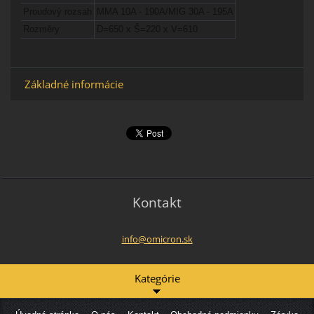
Proudový rozsah
MMA 10A - 190A/MIG 30A - 195A
Rozměry
D=650 x Š=220 x V=610
Základné informácie
Kontakt
info@omi
cron.sk
Kategórie