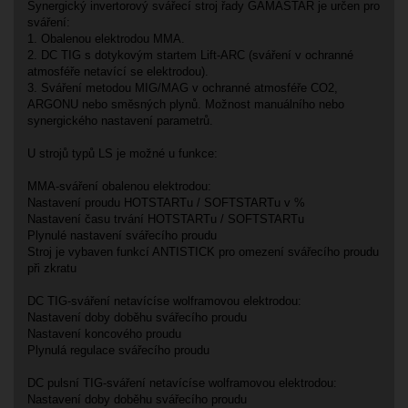
Synergický invertorový svářecí stroj řady GAMASTAR je určen pro
sváření:
1. Obalenou elektrodou MMA.
2. DC TIG s dotykovým startem Lift-ARC (sváření v ochranné
atmosféře netavící se elektrodou).
3. Sváření metodou MIG/MAG v ochranné atmosféře CO2,
ARGONU nebo směsných plynů. Možnost manuálního nebo
synergického nastavení parametrů.
U strojů typů LS je možné u funkce:
MMA-sváření obalenou elektrodou:
Nastavení proudu HOTSTARTu / SOFTSTARTu v %
Nastavení času trvání HOTSTARTu / SOFTSTARTu
Plynulé nastavení svářecího proudu
Stroj je vybaven funkcí ANTISTICK pro omezení svářecího proudu
při zkratu
DC TIG-sváření netavícíse wolframovou elektrodou:
Nastavení doby doběhu svářecího proudu
Nastavení koncového proudu
Plynulá regulace svářecího proudu
DC pulsní TIG-sváření netavícíse wolframovou elektrodou:
Nastavení doby doběhu svářecího proudu