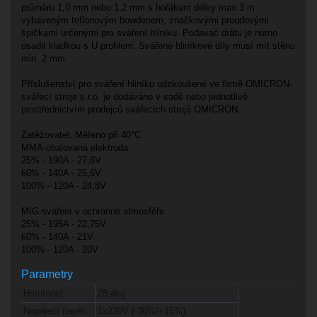
průměru 1,0 mm nebo 1,2 mm s hořákem délky max.3 m
vybaveným teflonovým bowdenem, značkovými proudovými
špičkami určenými pro sváření hliníku. Podavač drátu je nutno
osadit kladkou s U profilem. Svářené hliníkové díly musí mít stěnu
min. 2 mm.
Příslušenství pro sváření hliníku odzkoušené ve firmě OMICRON-
svářecí stroje s.r.o. je dodáváno v sadě nebo jednotlivě
prostřednictvím prodejců svářecích strojů OMICRON.
Zatěžovatel: Měřeno při 40°C
MMA-obalovaná elektroda
25% - 190A - 27,6V
60% - 140A - 25,6V
100% - 120A - 24,8V
MIG-sváření v ochranné atmosféře
25% - 195A - 22,75V
60% - 140A - 21V
100% - 120A - 20V
Parametry
Hmotnost
28,4kg
Napájecí napětí
1x230V (-30%/+15%)