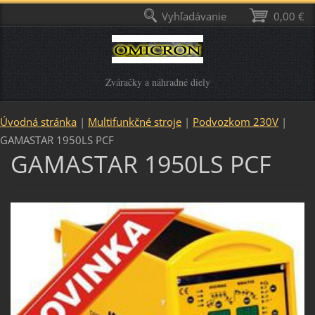
Vyhľadávanie
0,00 €
Zváračky a náhradné diely
Úvodná stránka
|
Multifunkčné stroje
|
Podvozkom 230V
|
GAMASTAR 1950LS PCF
GAMASTAR 1950LS PCF