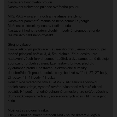
Nastavení koncového proudu
Nastavení frekvence pulsace svářecího proudu
MIG/MAG – sváření v ochranné atmosféře plynu:
Nastavení paramétrů manuálně nebo pomocí synergie
Možnost elektronicky nastavit délku bodu
Nastavení hodnot sváření dlouhými body či přepnout stroj do
režimu dvoutakt nebo čtyřtakt
Stroj je vybaven:
Dvoukladkovým podavačem svářecího drátu, eurokoncovkou pro
možné připojení hořáku 3, 4, 5m, digitální řídící deskou pro
nastavení všech funkcí pomocí tlačítek a dva samostatné displeje
zobrazující průběh sváření. Lze nastavit funkce: předfuk,
výlet/náběh proudu, nastavení elektronické tlumivky,
dohoření/doběh proudu, dofuk, body, bodové sváření, 2T, 2T body,
2T pulzy, 4T, 4T body, 4T pulzy.
Konstrukce svářecího stroje GAMASTAR zaručuje vysokou
spolehlivost zdroje, výborné svářecí vlastnosti v široké oblasti
použití. Při použití vhodné ochranné armosféry lze svářet všechny
druhy nízkolegovaných a vysocelegovaných ocelí i hliníku a jeho
slitin.
Možnost svařování hliníku:
Hliník je možno svářet metodou MAG pouze drátem AlMg5 o