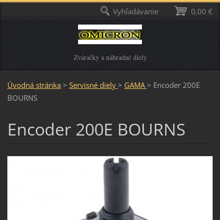
Vyhľadávanie
0,00 €
Zváračky a náhradné diely
Úvodná stránka
>
Servisné diely
>
GAMA
>
Encoder 200E
BOURNS
Encoder 200E BOURNS