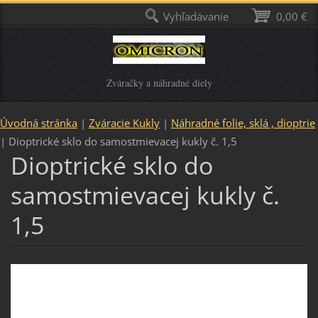
Vyhľadávanie
0,00 €
Zváračky a náhradné diely
Úvodná stránka
|
Zváracie Kukly
|
Náhradné folie, sklá , dioptrie
|
Dioptrické sklo do samostmievacej kukly č. 1,5
Dioptrické sklo do
samostmievacej kukly č.
1,5