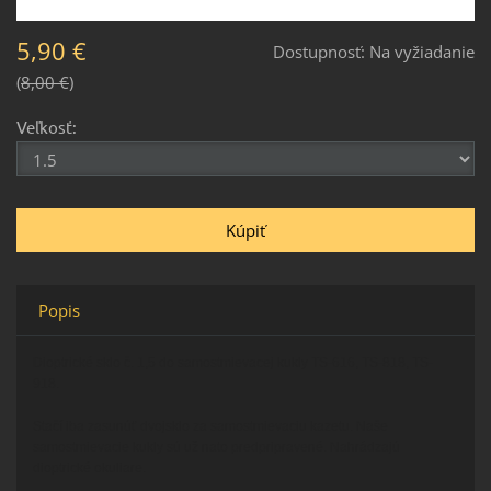
5,90 €
Dostupnosť:
Na vyžiadanie
8,00 €
Veľkosť:
Popis
Dioptrické sklo č. 1,5 do samostmievacej kukly TS-616, TS-818, TS-
918.
Stačí iba zasunúť dvojsklo za samostmievaciu kazetu. Naše
samostmievacie kukly sú už nato predpripravené. Nahrádzajú
dioptrické okuliare.