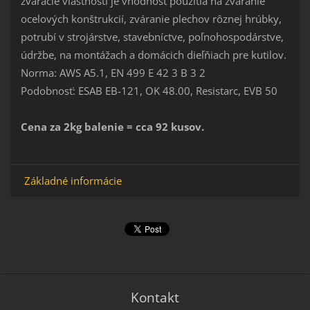
zváracie vlastnosti je vhodnosť použitia na zváranie
ocelových konštrukcií, zváranie plechov rôznej hrúbky,
potrubí v strojárstve, stavebníctve, poľnohospodárstve,
údržbe, na montážach a domácich dieľňiach pre kutilov.
Norma: AWS A5.1, EN 499 E 42 3 B 3 2
Podobnosť: ESAB EB-121, OK 48.00, Resistarc, EVB 50
Cena za 2kg balenie = cca 92 kusov.
Základné informácie
Kontakt