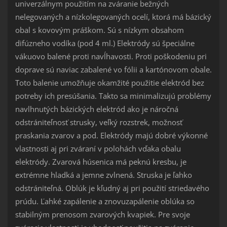
univerzálnym použitím na zváranie bežných
nelegovaných a nízkolegovaných ocelí, ktorá má bázický
obal s kovovým práškom. Sú s nízkym obsahom
difúzneho vodíka (pod 4 ml.) Elektródy sú špeciálne
vákuovo balené proti navĺhavosti. Proti poškodeniu pri
doprave sú naviac zabalené vo fólii a kartónovom obale.
Toto balenie umožňuje okamžité použitie elektród bez
potreby ich presúšania. Takto sa minimalizujú problémy
navlhnutých bázických elektród ako je náročná
odstrániteľnosť strusky, veľký rozstrek, možnosť
praskania zvarov a pod. Elektródy majú dobré výkonné
vlastnosti aj pri zváraní v polohách vďaka obalu
elektródy. Zvarová húsenica má peknú kresbu, je
extrémne hladká a jemne zvlnená. Struska je ľahko
odstrániteľná. Oblúk je kľudný aj pri použití striedavého
prúdu. Ľahké zapálenie a znovuzapálenie oblúka so
stabilným prenosom zvarových kvapiek. Pre svoje